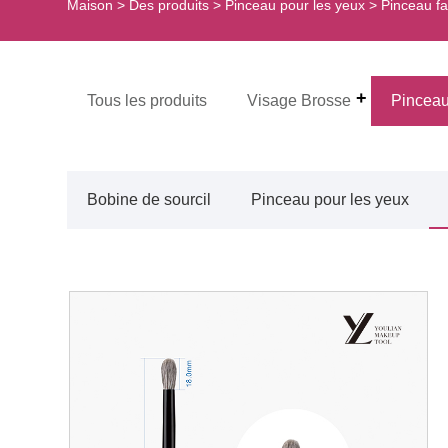
Maison
>
Des produits
>
Pinceau pour les yeux
>
Pinceau fa
Tous les produits
Visage Brosse
Pinceau
Bobine de sourcil
Pinceau pour les yeux