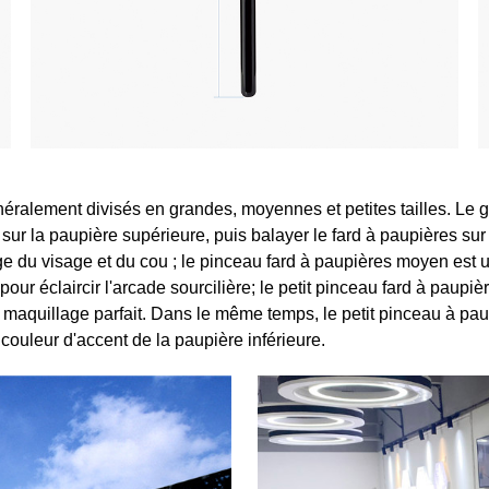
ralement divisés en grandes, moyennes et petites tailles. Le g
 sur la paupière supérieure, puis balayer le fard à paupières s
du visage et du cou ; le pinceau fard à paupières moyen est util
our éclaircir l'arcade sourcilière; le petit pinceau fard à paupiè
 de maquillage parfait. Dans le même temps, le petit pinceau à pa
a couleur d'accent de la paupière inférieure.