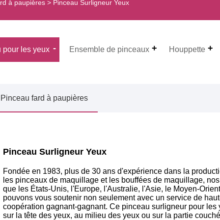
rd à paupières
> Pinceau Surligneur Yeux
 pour les yeux
Ensemble de pinceaux
Houppette
Pinceau fard à paupières
Pinceau Surligneur Yeux
Fondée en 1983, plus de 30 ans d'expérience dans la produc
les pinceaux de maquillage et les bouffées de maquillage, nos
que les États-Unis, l'Europe, l'Australie, l'Asie, le Moyen-Orie
pouvons vous soutenir non seulement avec un service de haute
coopération gagnant-gagnant. Ce pinceau surligneur pour les yeux
sur la tête des yeux, au milieu des yeux ou sur la partie couché