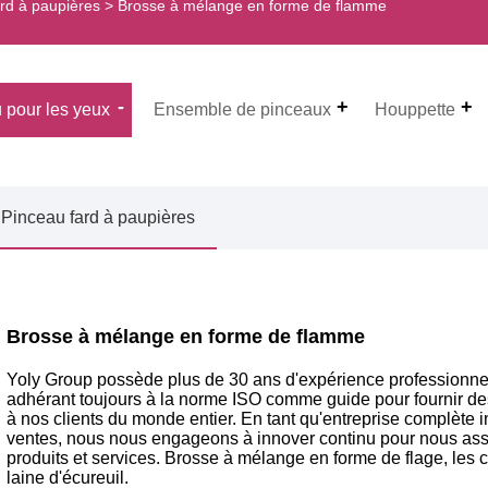
rd à paupières
> Brosse à mélange en forme de flamme
 pour les yeux
Ensemble de pinceaux
Houppette
Pinceau fard à paupières
Brosse à mélange en forme de flamme
Yoly Group possède plus de 30 ans d'expérience professionnell
adhérant toujours à la norme ISO comme guide pour fournir des
à nos clients du monde entier. En tant qu'entreprise complète i
ventes, nous nous engageons à innover continu pour nous assur
produits et services. Brosse à mélange en forme de flage, les
laine d'écureuil.