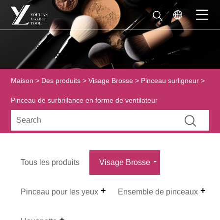
Maison
>
Des produits
>
Visage Brosse
>
Pinceau surligneur
>
Pinceau de surbrillance en forme de ventilateur
Tous les produits
Visage Brosse
Pinceau pour les yeux
Ensemble de pinceaux