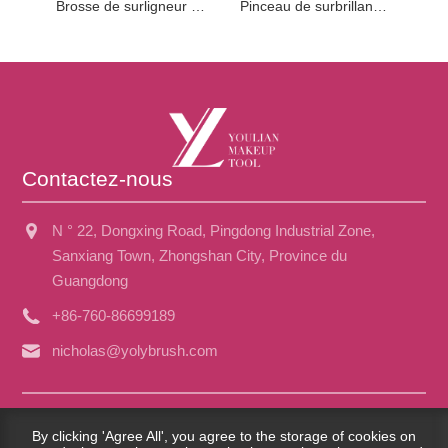
Brosse de surligneur festonné noir
Pinceau de surbrillance festonné
Contactez-nous
N ° 22, Dongxing Road, Pingdong Industrial Zone,
Sanxiang Town, Zhongshan City, Province du
Guangdong
+86-760-86699189
nicholas@yolybrush.com
Copyright © 2023 Guangdong Youlian Brush Co., Ltd. - China
By clicking 'Agree All', you agree to the storage of cookies on
Face Brush, brosse pour les yeux, usine de bouffée en poudre