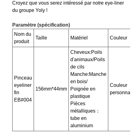
Croyez que vous serez intéressé par notre eye-liner
du groupe Yoly !
Paramètre (spécification)
Nom du
Taille
Matériel
Couleur
produit
Cheveux:Poils
d'animaux/Poils
de cils
Manche:Manche
Pinceau
en bois/
eyeliner
Couleur
156mm*44mm
Poignée en
fin
personnalis
plastique
EB#004
Pièces
métalliques：
tube en
aluminium